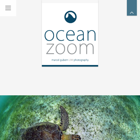
'> ?>